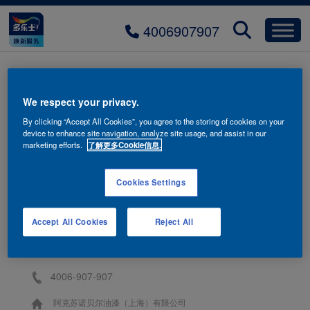
4006907907
多乐士睡眠关怀漆 氧护深睡
We respect your privacy.
By clicking “Accept All Cookies”, you agree to the storing of cookies on your
device to enhance site navigation, analyze site usage, and assist in our
marketing efforts.
了解更多Cookie信息.
Cookies Settings
Accept All Cookies
Reject All
联系我们
4006-907-907
阿克苏诺贝尔油漆（上海）有限公司