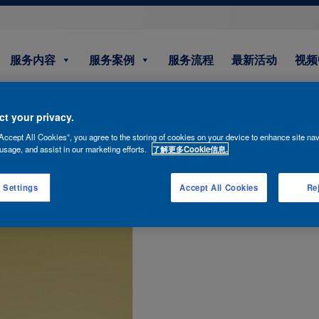
服务内容
服务案例
服务流程
最新活动
视频
t your privacy.
Accept All Cookies”, you agree to the storing of cookies on your device to enhance site nav
usage, and assist in our marketing efforts.
了解更多Cookie信息.
 Settings
Accept All Cookies
Rej