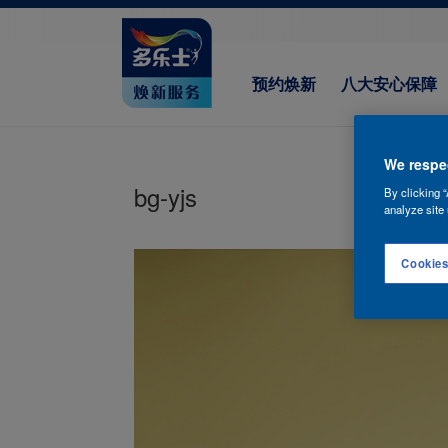
预约焕新
八大安心保障
We respec
bg-yjs
By clicking “
analyze site 
Cookies