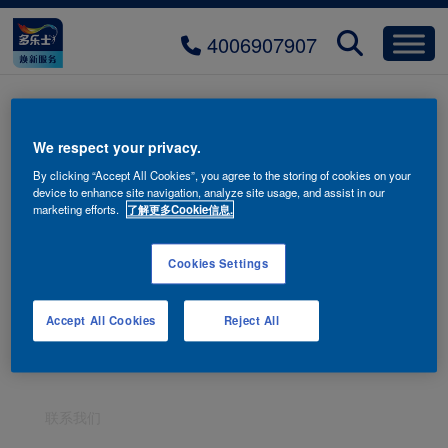
4006907907
山丘褐 21YY 38/102
We respect your privacy.
By clicking “Accept All Cookies”, you agree to the storing of cookies on your
device to enhance site navigation, analyze site usage, and assist in our
marketing efforts.
了解更多Cookie信息.
Cookies Settings
Accept All Cookies
Reject All
联系我们