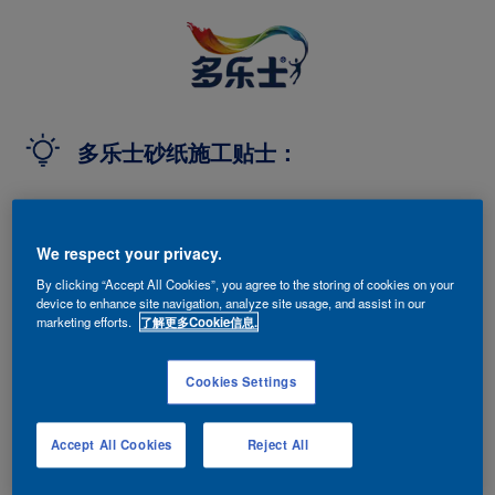
多乐士砂纸施工贴士：
砂纸类型的选择：
防堵干砂纸适用于干燥环境下的打磨，不宜接触
We respect your privacy.
水。
By clicking “Accept All Cookies”, you agree to the storing of cookies on your
耐水砂纸可用于接触水的打磨环境。
device to enhance site navigation, analyze site usage, and assist in our
marketing efforts.
了解更多Cookie信息.
海绵砂更易贴合不规则的表面，干湿两用。
圆盘砂适用于大面积的半自动打磨场景。
Cookies Settings
砂纸型号的选择：
砂纸通常用“目数”来表示其砂纸上砂砾的粗细程
Accept All Cookies
Reject All
度；目数越小，砂砾越粗，打磨效率越高，但打磨