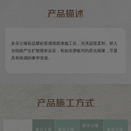
多乐士臻彩晶耀砂质感墙面漆施工后，光泽晶莹柔和。射入
光线能产生扩散慢射反应，有如浩渺银河的星光璀璨，尽显
具有格调的奢华浪漫。
多乐士臻
多乐士质
多乐士质
多乐士质