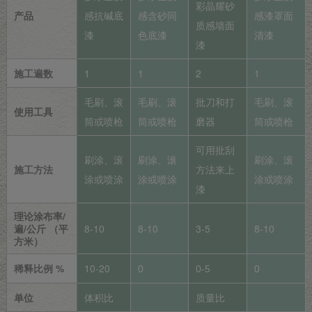
彩晶耀砂
产品
感抗碱底
感含砂同
感漆罩面
质感墙面
漆
色底漆
清漆
漆
施工遍数
1
1
2
1
毛刷、滚
毛刷、滚
批刀和打
毛刷、滚
使用工具
筒或喷枪
筒或喷枪
磨器
筒或喷枪
可用批刮
刷涂、滚
刷涂、滚
刷涂、滚
施工方法
方法来上
涂或喷涂
涂或喷涂
涂或喷涂
漆
理论涂布率/
遍/公斤 （平
8-10
8-10
3-5
8-10
方米）
稀释比例 %
10-20
0
0-5
0
单位
体积比
质量比