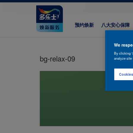
预约焕新
八大安心保障
We respec
By clicking “
bg-relax-09
analyze site 
Cookies