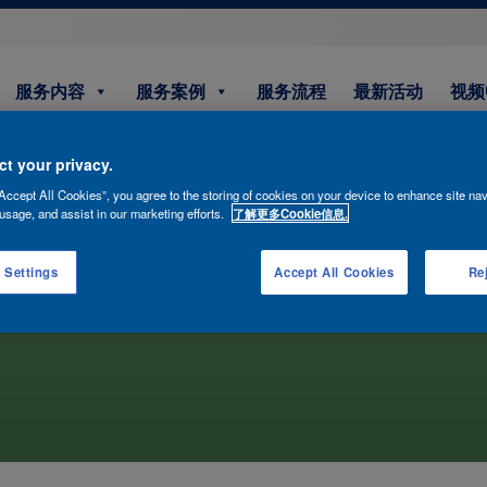
服务内容
服务案例
服务流程
最新活动
视频
t your privacy.
Accept All Cookies”, you agree to the storing of cookies on your device to enhance site nav
usage, and assist in our marketing efforts.
了解更多Cookie信息.
 Settings
Accept All Cookies
Rej