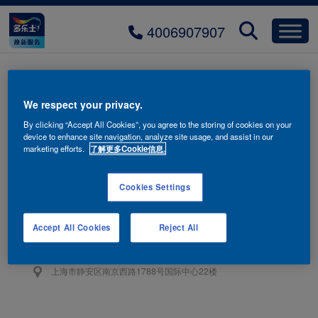
4006907907
tab-qyszg-hover
We respect your privacy.
By clicking “Accept All Cookies”, you agree to the storing of cookies on your
device to enhance site navigation, analyze site usage, and assist in our
marketing efforts.
了解更多Cookie信息.
Cookies Settings
联系我们
4006-907-907
Accept All Cookies
Reject All
阿克苏诺贝尔油漆（上海）有限公司
上海市静安区南京西路1788号国际中心22楼