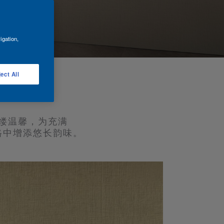
igation,
ect All
缕温馨，为充满
格中增添悠长韵味。