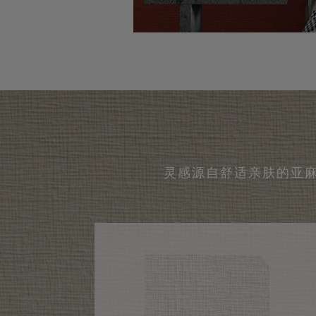
灵感源自舒适亲肤的亚