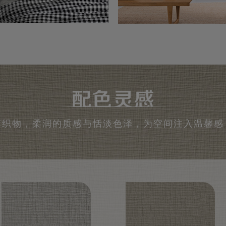
麻织物，柔润的质感与恬淡色泽，为空间注入温馨感