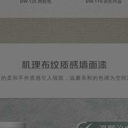
BW-125 肉桂色
BW-119 赤彤丹霞
理的柔和手作质感引入墙面，温馨亲和的色调为空间