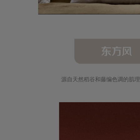
砂红肌理布
源自天然稻谷和藤编色调的肌理