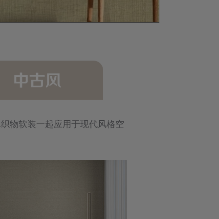
麻织物软装一起应用于现代风格空
致敬二