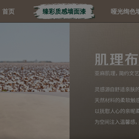
首页
臻彩质感墙面漆
哑光绚色