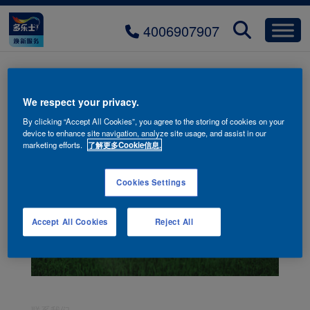
4006907907
多乐士泊真沁氧墙面漆
We respect your privacy.
By clicking “Accept All Cookies”, you agree to the storing of cookies on your
device to enhance site navigation, analyze site usage, and assist in our
marketing efforts.
了解更多Cookie信息.
Cookies Settings
Accept All Cookies
Reject All
联系我们