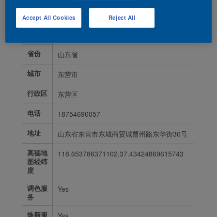
授权
AN0002036
号/365
Accept All Cookies
Reject All
门店编
号
省份
山东省
城市
东营市
行政区
东营区
电话
18754690057
地址
山东省东营市东城商贸城曹州路东华街30号
高德地
118.653786371102,37.43424869615743
图经纬
度
调色服
Yes
务
焕新服
Yes