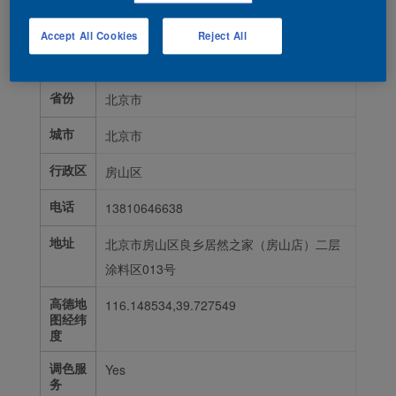
授权
AN0002332
号/365
Accept All Cookies
Reject All
门店编
号
省份
北京市
城市
北京市
行政区
房山区
电话
13810646638
地址
北京市房山区良乡居然之家（房山店）二层
涂料区013号
高德地
116.148534,39.727549
图经纬
度
调色服
Yes
务