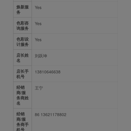
焕新服
Yes
务
色彩咨
Yes
询服务
色彩设
Yes
计服务
店长姓
刘跃坤
名
店长手
13810646638
机号
经销
王宁
商/服
务商姓
名
经销
86 13621178802
商/服
务商手
机号