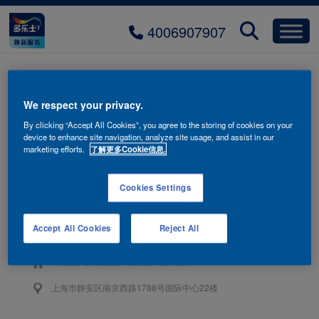
4006907907
icon_5
We respect your privacy.
By clicking “Accept All Cookies”, you agree to the storing of cookies on your
device to enhance site navigation, analyze site usage, and assist in our
marketing efforts.
了解更多Cookie信息.
Cookies Settings
联系我们
Accept All Cookies
Reject All
4006-907-907
阿克苏诺贝尔油漆（上海）有限公司
上海市静安区南京西路1788号国际中心22楼