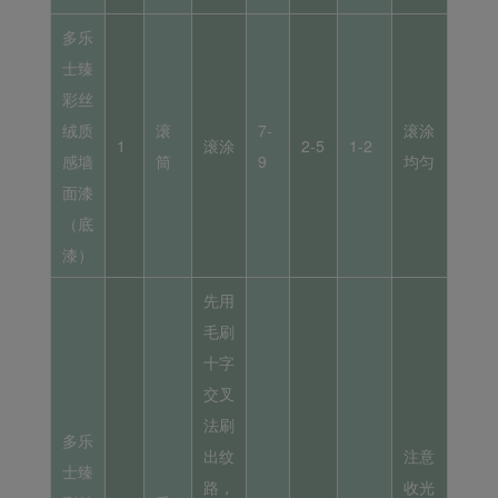
多乐
士臻
彩丝
绒质
滚
7-
滚涂
1
滚涂
2-5
1-2
感墙
筒
9
均匀
面漆
（底
漆）
先用
毛刷
十字
交叉
法刷
多乐
出纹
注意
士臻
路，
收光