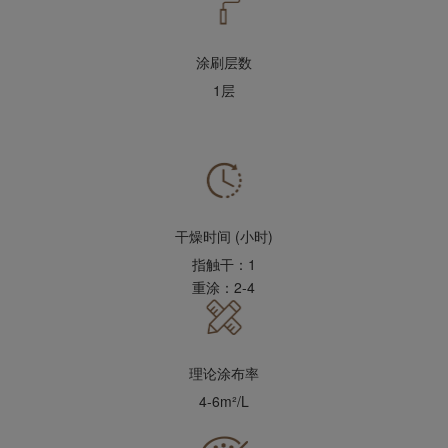
涂刷层数
1层
干燥时间 (小时)
指触干：1
重涂：2-4
理论涂布率
4-6m²/L