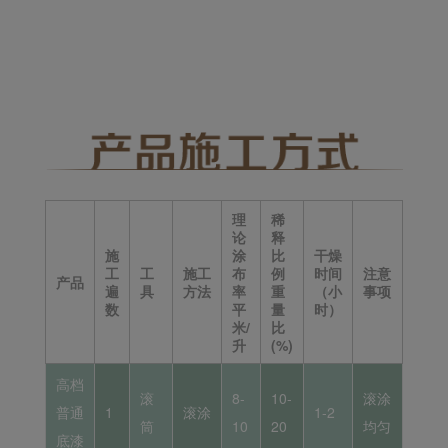
理
稀
论
释
施
涂
比
干燥
工
工
施工
布
例
时间
注意
产品
遍
具
方法
率
重
（小
事项
数
平
量
时）
米/
比
升
(%)
高档
滚
8-
10-
滚涂
普通
1
滚涂
1-2
筒
10
20
均匀
底漆