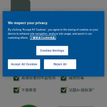
丝绒质感
砂岩质感
星翠质感
浮雕质感
We respect your privacy.
By clicking “Accept All Cookies”, you agree to the storing of cookies on your
device to enhance site navigation, analyze site usage, and assist in our
marketing efforts.
了解更多Cookie信息.
Cookies Settings
Accept All Cookies
Reject All