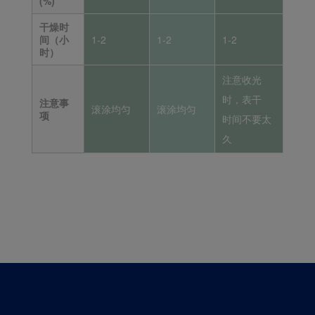
(%)
干燥时
间（小
1-2
1-2
1-2
时）
注意收光
时，表干
注意事
滚涂均匀
滚涂均匀
项
时间不要太
久