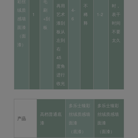
彩丝
毛
再用
不
时，
绒质
刷
4-
1
艺术
稀
1-2
表干
感墙
+刮
6
漆刮
释
时间
面漆
板
板从
不要
（面
左到
太久
漆）
右
45
度角
进行
收光
多乐士臻彩
多乐士臻彩
高档普通底
丝绒质感墙
丝绒质感墙
产品
漆
面漆
面漆
（底漆）
（面漆）