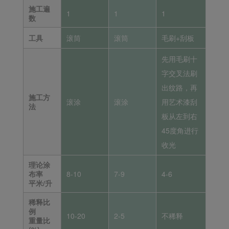
施工遍
1
1
1
数
工具
滚筒
滚筒
毛刷+刮板
先用毛刷十
字交叉法刷
出纹路，再
施工方
滚涂
滚涂
用艺术漆刮
法
板从左到右
45度角进行
收光
理论涂
布率
8-10
7-9
4-6
平米/升
稀释比
例
10-20
2-5
不稀释
重量比