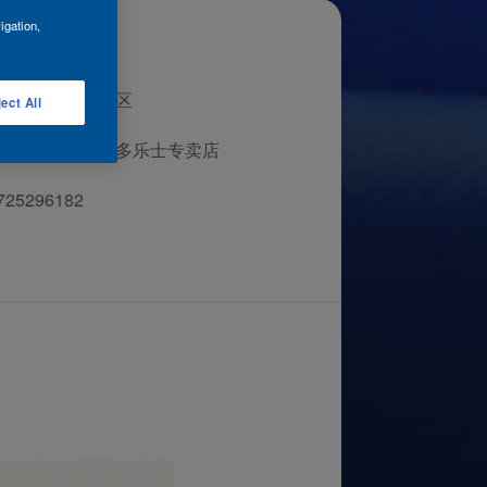
igation,
东省广州市白云区
ect All
州市兴丰百福城多乐士专卖店
725296182