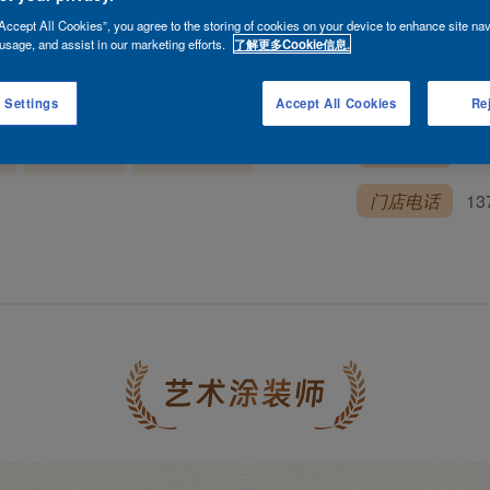
Accept All Cookies”, you agree to the storing of cookies on your device to enhance site nav
usage, and assist in our marketing efforts.
了解更多Cookie信息.
行政区划
广
 Settings
Accept All Cookies
Rej
所属门店
广
除
防裂处理
乳胶漆涂刷
门店电话
13