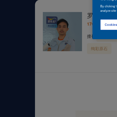
By clicking “
analyze site 
罗凯
17年
从业时间
Cookies
擅长
旧墙铲
绚彩原石