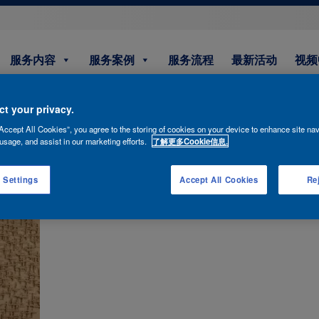
服务内容
服务案例
服务流程
最新活动
视频
t your privacy.
Accept All Cookies”, you agree to the storing of cookies on your device to enhance site nav
usage, and assist in our marketing efforts.
了解更多Cookie信息.
 Settings
Accept All Cookies
Rej