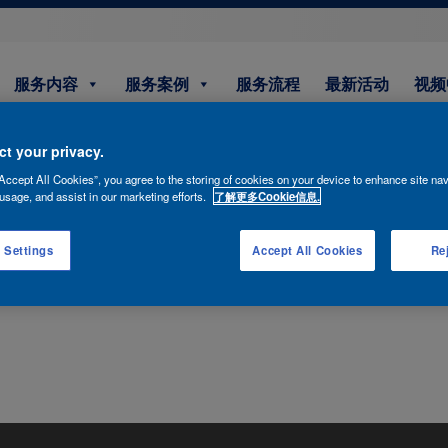
服务内容
服务案例
服务流程
最新活动
视频
t your privacy.
Accept All Cookies”, you agree to the storing of cookies on your device to enhance site nav
参与门店
usage, and assist in our marketing efforts.
了解更多Cookie信息.
 Settings
Accept All Cookies
Rej