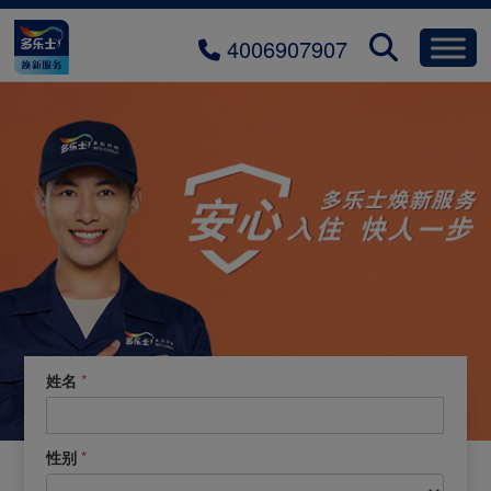
4006907907
1.0.
*
姓名
预约焕新
预
约
焕
*
性别
新