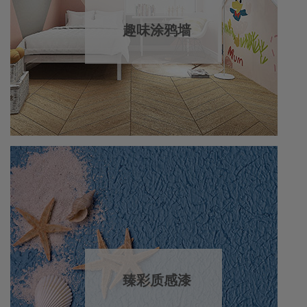
趣味涂鸦墙
臻彩质感漆