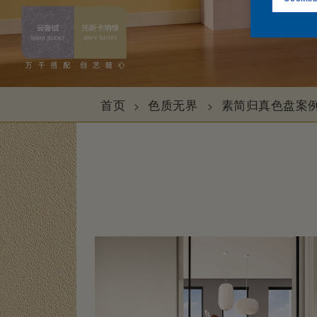
首页
色质无界
素简归真色盘案
>
>