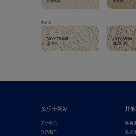
浅滩银珠
奶茶色
陶岩石
30YY 78/035
40YY 65/061
浅沙色
白泥粗陶
多乐士网站
其他
关于我们
焕新
联系我们
多乐