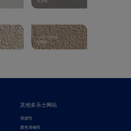
瓦灰色
10YY 30/106
砂陶棕
其他多乐士网站
便捷性
颜色准确性