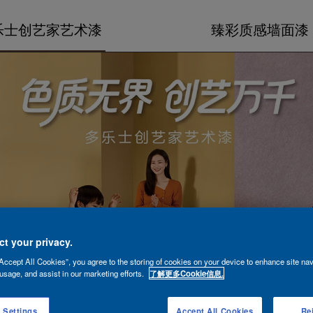
乐士创艺家艺术漆
臻彩质感墙面漆
t your privacy.
Accept All Cookies”, you agree to the storing of cookies on your device to enhance site nav
usage, and assist in our marketing efforts.
了解更多Cookie信息.
 Settings
Accept All Cookies
Rej