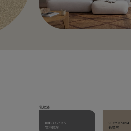
乳胶漆
03BB 17/015
20YY 37/094
雪地缆车
苍鹭灰