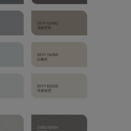
20YY 43/083
淡棕竹简
20YY 74/055
白枫木
50YY 83/029
丹麦初雪
31BG 26/004