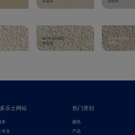
侘寂灰
浅灰色
46YY 53/062
21YY 45/060
卵石灰
浅陶色
多乐士网站
热门类别
服务
颜色
士专业
产品