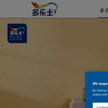
多
We respec
By clicking “
analyze site 
Cookies