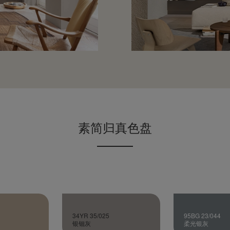
素简归真色盘
34YR 35/025
95BG 23/044
银钿灰
柔光银灰