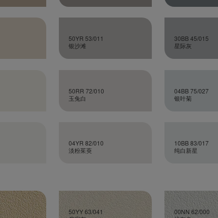
50YR 53/011
30BB 45/015
银沙滩
星际灰
50RR 72/010
04BB 75/027
玉兔白
银叶菊
04YR 82/010
10BB 83/017
淡粉茱萸
纯白新星
50YY 63/041
00NN 62/000