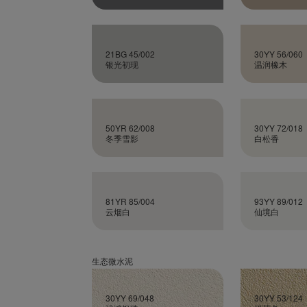
21BG 45/002
30YY 56/060
银光初现
温润橡木
50YR 62/008
30YY 72/018
冬季雪影
白松香
81YR 85/004
93YY 89/012
云烟白
仙境白
生态微水泥
30YY 69/048
30YY 53/124