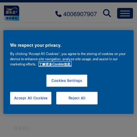
4006907907
多乐士泊真系列墙面漆环保认可
We respect your privacy.
全新升级
By clicking “Accept All Cookies”, you agree to the storing of cookies on your
device to enhance site navigation, analyze site usage, and assist in our
marketing efforts.
了解更多Cookie信息.
Cookies Settings
Accept All Cookies
Reject All
联系我们