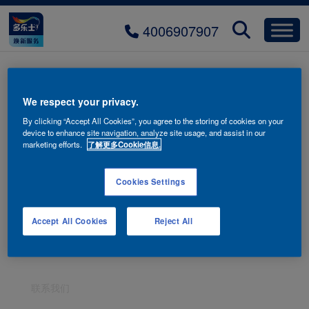
4006907907
春泥巷陌 90YR 36/203
We respect your privacy.
By clicking “Accept All Cookies”, you agree to the storing of cookies on your
device to enhance site navigation, analyze site usage, and assist in our
marketing efforts.
了解更多Cookie信息.
Cookies Settings
Accept All Cookies
Reject All
联系我们