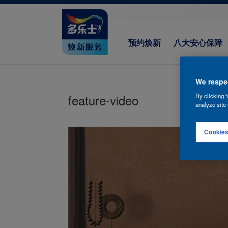
预约焕新
八大安心保障
We respec
feature-video
By clicking “
analyze site 
Cookies