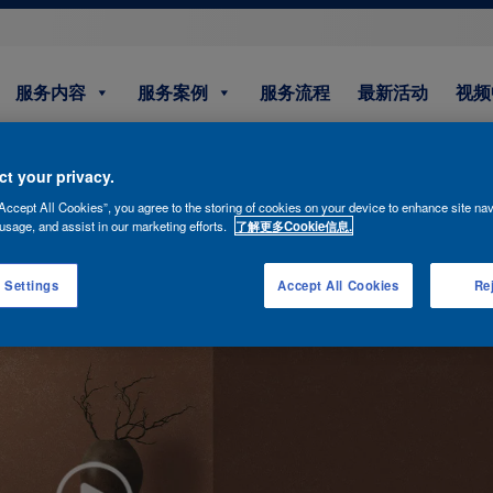
服务内容
服务案例
服务流程
最新活动
视频
t your privacy.
Accept All Cookies”, you agree to the storing of cookies on your device to enhance site nav
usage, and assist in our marketing efforts.
了解更多Cookie信息.
 Settings
Accept All Cookies
Rej