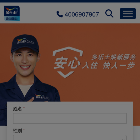
4006907907
1.0.
*
姓名
预约焕新
预
约
焕
*
性别
新