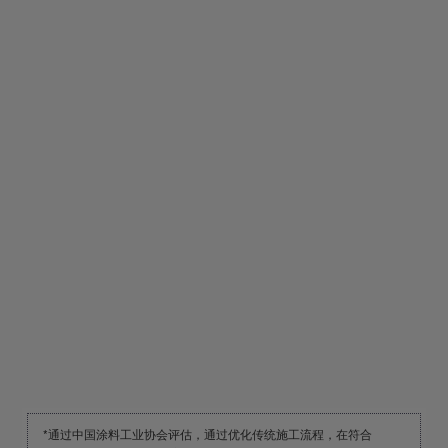
由底到面，层层保护
建立绿色环保施工全体系，配合多乐士无添加系列
墙面漆，由底到面，墙面施工层层环保。
高效施工工具
使用专业的机械化打磨工具，高效打磨墙面，
更少粉尘，墙面效果更光滑平整。
*通过中国涂料工业协会评估，通过优化传统施工流程，在符合