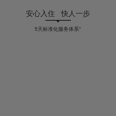
安心入住 快人一步
5天标准化服务体系*
优化施工流程
基于“中国标准化研究院”认证的标准服务流程，
梳理工作，优化流程，提升施工效率。