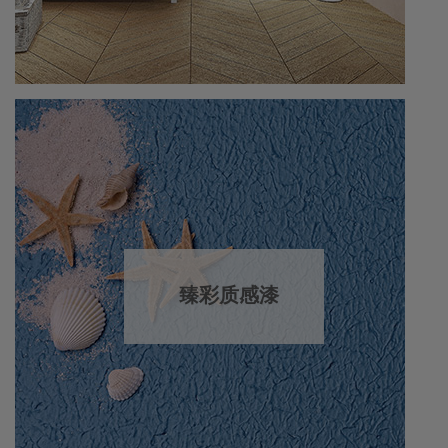
臻彩质感漆