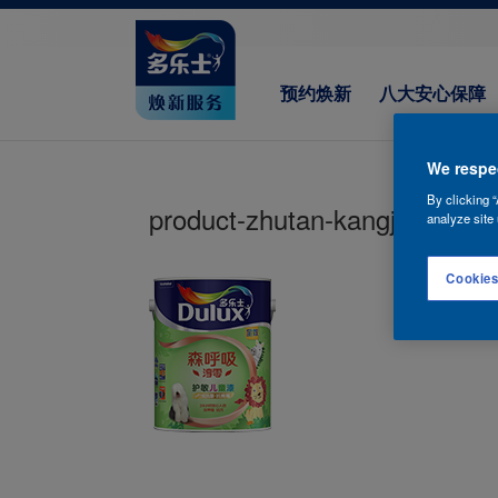
预约焕新
八大安心保障
We respec
By clicking “
product-zhutan-kangjun-quan
analyze site 
Cookies