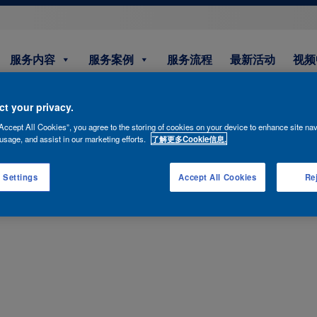
服务内容
服务案例
服务流程
最新活动
视频
t your privacy.
Accept All Cookies”, you agree to the storing of cookies on your device to enhance site nav
xiao-humin-01
usage, and assist in our marketing efforts.
了解更多Cookie信息.
 Settings
Accept All Cookies
Rej