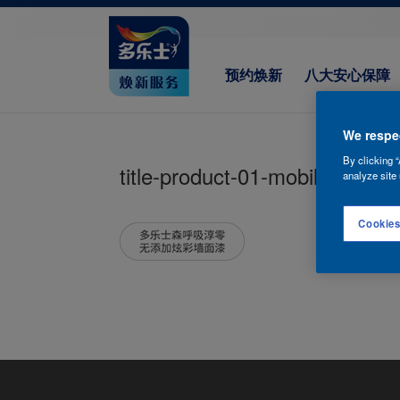
预约焕新
八大安心保障
We respec
By clicking “
title-product-01-mobile
analyze site 
Cookies