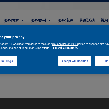
服务内容
服务案例
服务流程
最新活动
视频
t your privacy.
Accept All Cookies”, you agree to the storing of cookies on your device to enhance site nav
usage, and assist in our marketing efforts.
了解更多Cookie信息.
 Settings
Accept All Cookies
Rej