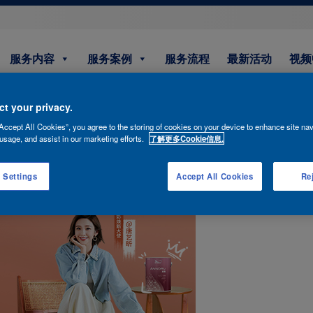
服务内容
服务案例
服务流程
最新活动
视频
t your privacy.
Accept All Cookies”, you agree to the storing of cookies on your device to enhance site nav
ful-beginnings-2
usage, and assist in our marketing efforts.
了解更多Cookie信息.
 Settings
Accept All Cookies
Rej