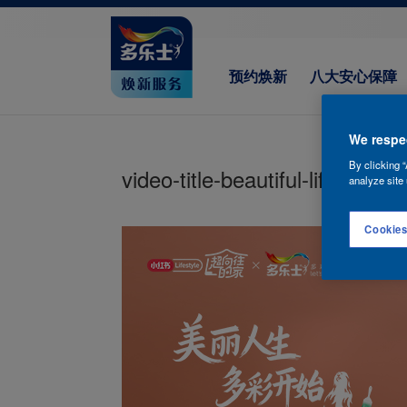
预约焕新
八大安心保障
We respec
By clicking “
video-title-beautiful-life-color
analyze site 
Cookies